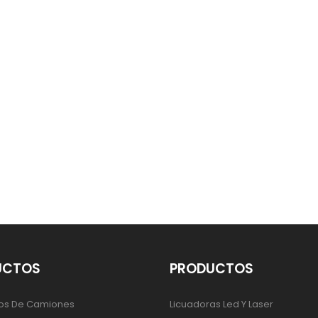
UCTOS
PRODUCTOS
os De Camiones
Licuadoras Led Y Laser