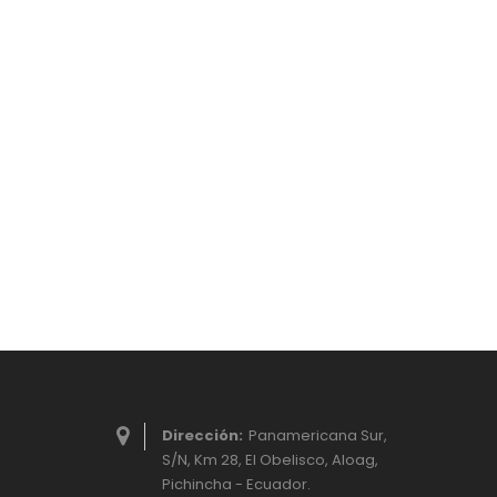
Dirección:
Panamericana Sur,
S/N, Km 28, El Obelisco, Aloag,
Pichincha - Ecuador.