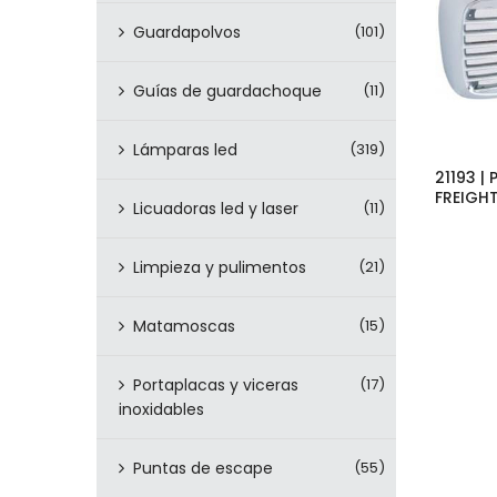
Guardapolvos
(101)
Guías de guardachoque
(11)
Lámparas led
(319)
21193 
FREIGH
Licuadoras led y laser
(11)
Limpieza y pulimentos
(21)
Matamoscas
(15)
Portaplacas y viceras
(17)
inoxidables
Puntas de escape
(55)