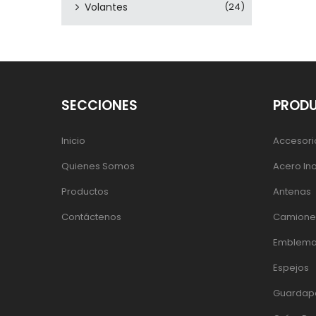
Volantes
(24)
SECCIONES
PROD
Inicio
Accesori
Quienes Somos
Acero In
Productos
Antenas
Contáctenos
Camiones
Emblema
Espejos
Guardap