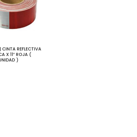
| CINTA REFLECTIVA
CA X 11″ ROJA (
UNIDAD )