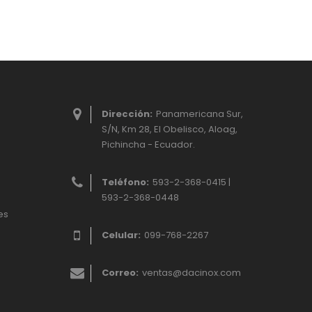
Dirección:
Panamericana Sur,
S/N, Km 28, El Obelisco, Aloag,
Pichincha - Ecuador.
Teléfono:
593-2-368-0415 |
593-2-368-0448
es
Celular:
099-768-2267
Correo:
ventas@dacinox.com