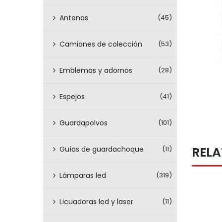
Antenas
(45)
Camiones de colección
(53)
Emblemas y adornos
(28)
Espejos
(41)
Guardapolvos
(101)
REL
Guías de guardachoque
(11)
Lámparas led
(319)
Licuadoras led y laser
(11)