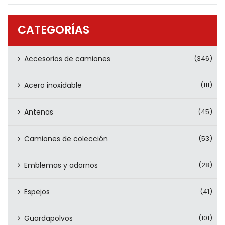
PRODUCTOS
CONTÁCTENOS
CATEGORÍAS
Accesorios de camiones
(346)
Acero inoxidable
(111)
Antenas
(45)
Camiones de colección
(53)
Emblemas y adornos
(28)
Espejos
(41)
Guardapolvos
(101)