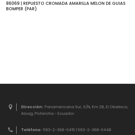
86069 | REPUESTO CROMADA AMARILLA MELON DE GUIAS
BOMPER (PAR)
Dirección:
Panamericana Sur, S/N, Km 28, El Obelisco,
Aloag, Pichincha - Ecuador.
Teléfono:
593-2-368-0415 | 593-2-368-0448