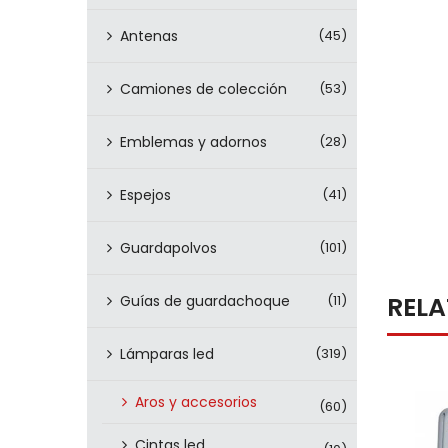
Antenas
(45)
Camiones de colección
(53)
Emblemas y adornos
(28)
Espejos
(41)
Guardapolvos
(101)
REL
Guías de guardachoque
(11)
Lámparas led
(319)
Aros y accesorios
(60)
Cintas led