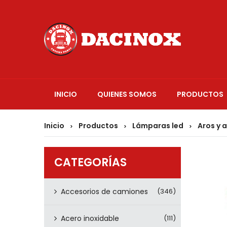
INICIO
QUIENES SOMOS
PRODUCTOS
Inicio
Productos
Lámparas led
Aros y 
>
>
>
CATEGORÍAS
Accesorios de camiones
(346)
Acero inoxidable
(111)