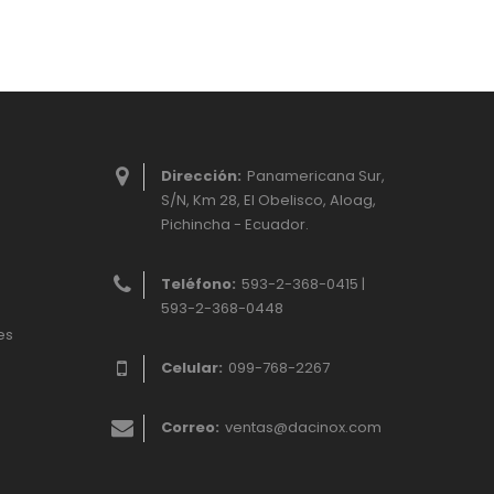
Dirección:
Panamericana Sur,
S/N, Km 28, El Obelisco, Aloag,
Pichincha - Ecuador.
Teléfono:
593-2-368-0415 |
593-2-368-0448
es
Celular:
099-768-2267
Correo:
ventas@dacinox.com