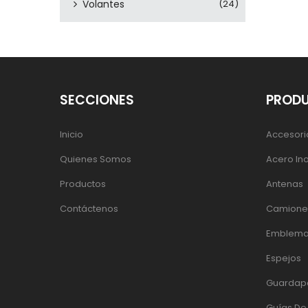
Volantes
(24)
SECCIONES
PROD
Inicio
Accesori
Quienes Somos
Acero In
Productos
Antenas
Contáctenos
Camiones
Emblema
Espejos
Guardap
Guías D