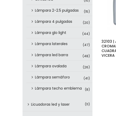
(10)
Lámpara 2-2.5 pulgadas
(15)
Lámpara 4 pulgadas
(20)
Lámpara glo light
(44)
32103 |
Lámpara laterales
(47)
CROMA
CUADR
Lámpara led barra
VICERA
(48)
Lámpara ovalada
(26)
Lámpara semáforo
(41)
Lámpara techo emblema
(8)
Licuadoras led y laser
(11)