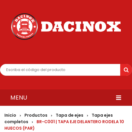
MENU
INICIO
Inicio
Productos
Tapa de ejes
Tapa ejes
>
>
>
completos
BR-C001 | TAPA EJE DELANTERO RODELA 10
>
QUIENES SOMOS
HUECOS (PAR)