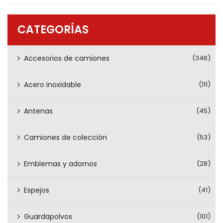
PRODUCTOS
CONTÁCTENOS
CATEGORÍAS
Accesorios de camiones
(346)
Acero inoxidable
(111)
Antenas
(45)
Camiones de colección
(53)
Emblemas y adornos
(28)
Espejos
(41)
Guardapolvos
(101)