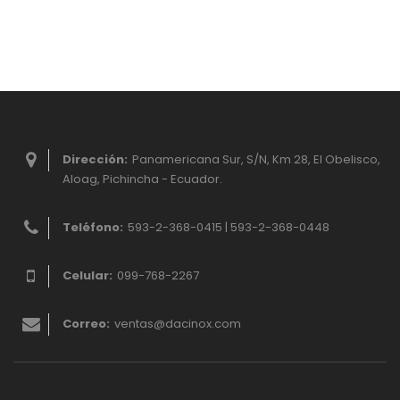
Dirección:
Panamericana Sur, S/N, Km 28, El Obelisco,
Aloag, Pichincha - Ecuador.
Teléfono:
593-2-368-0415 | 593-2-368-0448
Celular:
099-768-2267
Correo:
ventas@dacinox.com