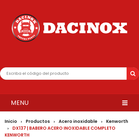
MENU
INICIO
Inicio
Productos
Acero inoxidable
Kenworth
>
>
>
DX137 | BABERO ACERO INOXIDABLE COMPLETO
>
QUIENES SOMOS
KENWORTH