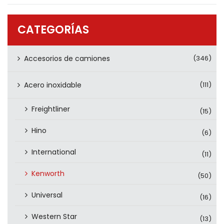
PRODUCTOS
CONTÁCTENOS
CATEGORÍAS
Accesorios de camiones
(346)
Acero inoxidable
(111)
Freightliner
(15)
Hino
(6)
International
(11)
Kenworth
(50)
Universal
(16)
Western Star
(13)