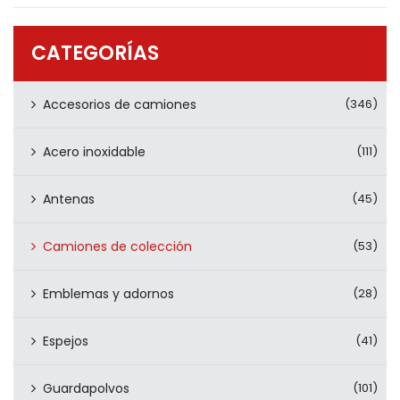
PRODUCTOS
CONTÁCTENOS
CATEGORÍAS
Accesorios de camiones
(346)
Acero inoxidable
(111)
Antenas
(45)
Camiones de colección
(53)
Emblemas y adornos
(28)
Espejos
(41)
Guardapolvos
(101)