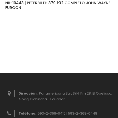
NR-10443 | PETERBILTH 379 1:32 COMPLETO JOHN WAYNE
FURGON
Dirección:
Panamericana Sur, S/N, Km 28, El Obelisco,
Aloag, Pichincha - Ecuador.
Teléfono:
593-2-368-0415 | 593-2-368-0448