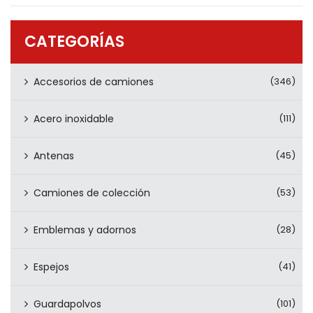
PRODUCTOS
CONTÁCTENOS
CATEGORÍAS
Accesorios de camiones
(346)
Acero inoxidable
(111)
Antenas
(45)
Camiones de colección
(53)
Emblemas y adornos
(28)
Espejos
(41)
Guardapolvos
(101)