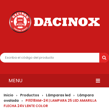
MENU
INICIO
Inicio
Productos
Lámparas led
Lámpara
>
>
>
ovalada
PI1018AM-24 | LAMPARA 25 LED AMARILLA
>
QUIENES SOMOS
FLECHA 24V LENTE COLOR