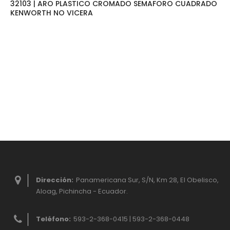
32103 | ARO PLASTICO CROMADO SEMAFORO CUADRADO
KENWORTH NO VICERA
Dirección:
Panamericana Sur, S/N, Km 28, El Obelisco,
Aloag, Pichincha - Ecuador.
Teléfono:
593-2-368-0415 | 593-2-368-0448