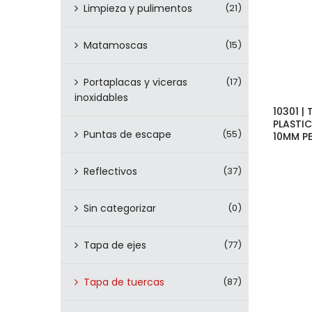
Limpieza y pulimentos
(21)
Matamoscas
(15)
Portaplacas y viceras
(17)
inoxidables
10301 |
PLASTI
Puntas de escape
(55)
10MM P
Reflectivos
(37)
Sin categorizar
(0)
Tapa de ejes
(77)
Tapa de tuercas
(87)