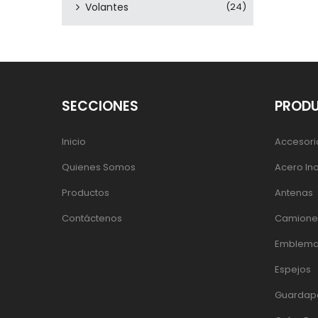
Volantes
(24)
SECCIONES
PROD
Inicio
Accesori
Quienes Somos
Acero In
Productos
Antenas
Contáctenos
Camiones
Emblema
Espejos
Guardap