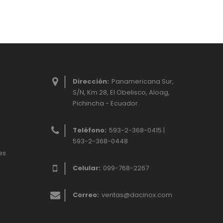
Dirección:
Panamericana Sur,
S/N, Km 28, El Obelisco, Aloag,
Pichincha - Ecuador.
Teléfono:
593-2-368-0415 |
593-2-368-0448
es
Celular:
099-768-2267
Correo:
ventas@dacinox.com