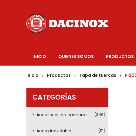
INICIO
QUIENES SOMOS
PRODUCTOS
Inicio
Productos
Tapa de tuercas
PI20
>
>
>
CATEGORÍAS
Accesorios de camiones
(346)
Acero inoxidable
(111)