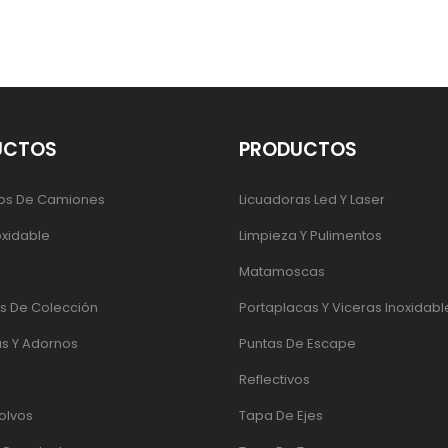
UCTOS
PRODUCTOS
os De Camiones
Licuadoras Led Y Laser
oxidable
Limpieza Y Pulimentos
Matamoscas
 De Colección
Portaplacas Y Viceras Inoxidabl
s Y Adornos
Puntas De Escape
Reflectivos
olvos
Tapa De Ejes