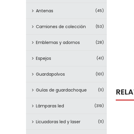
Antenas
(45)
Camiones de colección
(53)
Emblemas y adornos
(28)
Espejos
(41)
Guardapolvos
(101)
REL
Guías de guardachoque
(11)
Lámparas led
(319)
Licuadoras led y laser
(11)