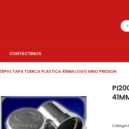
CONTÁCTENOS
08PH | TAPA TUERCA PLASTICA 41MM LOGO HINO PRESION
PI20
41MM
Categor