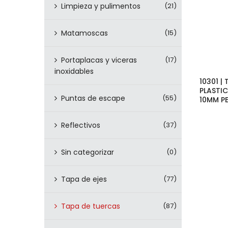
Limpieza y pulimentos
(21)
Matamoscas
(15)
Portaplacas y viceras
(17)
inoxidables
10301 |
PLASTI
Puntas de escape
(55)
10MM P
Reflectivos
(37)
Sin categorizar
(0)
Tapa de ejes
(77)
Tapa de tuercas
(87)