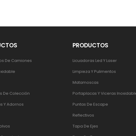
UCTOS
PRODUCTOS
os De Camiones
Licuadoras Led Y Laser
oxidable
Limpieza Y Pulimentos
Matamoscas
 De Colección
Portaplacas Y Viceras Inoxidabl
s Y Adornos
Puntas De Escape
Reflectivos
olvos
Tapa De Ejes