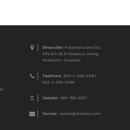
Dirección:
Panamericana Sur,
S/N, Km 28, El Obelisco, Aloag,
Pichincha - Ecuador.
Teléfono:
593-2-368-0415 |
593-2-368-0448
es
Celular:
099-768-2267
Correo:
ventas@dacinox.com