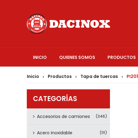
INICIO
QUIENES SOMOS
PRODUCTOS
Inicio
Productos
Tapa de tuercas
PI20
>
>
>
CATEGORÍAS
Accesorios de camiones
(346)
Acero inoxidable
(111)