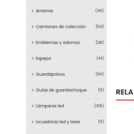
Antenas
(45)
Camiones de colección
(53)
Emblemas y adornos
(28)
Espejos
(41)
Guardapolvos
(101)
REL
Guías de guardachoque
(11)
Lámparas led
(319)
Licuadoras led y laser
(11)