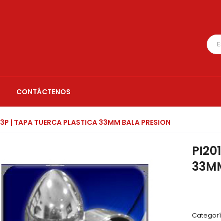
CONTÁCTENOS
13P | TAPA TUERCA PLASTICA 33MM BALA PRESION
PI20
33MM
Categor