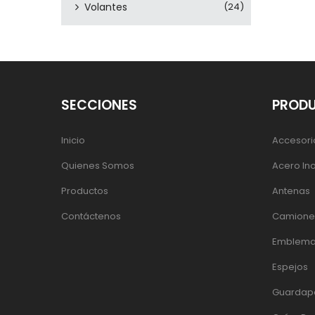
Volantes
(24)
SECCIONES
PROD
Inicio
Accesori
Quienes Somos
Acero In
Productos
Antenas
Contáctenos
Camiones
Emblema
Espejos
Guardap