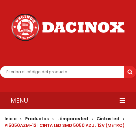
MENU
INICIO
Inicio
Productos
Lámparas led
Cintas led
>
>
>
>
PI5050AZM-12 | CINTA LED SMD 5050 AZUL 12V (METRO)
QUIENES SOMOS