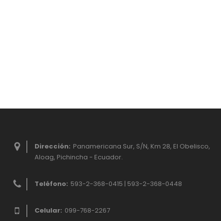
Dirección:
Panamericana Sur, S/N, Km 28, El Obelisco,
Aloag, Pichincha - Ecuador.
Teléfono:
593-2-368-0415 | 593-2-368-0448
Celular:
099-768-2267