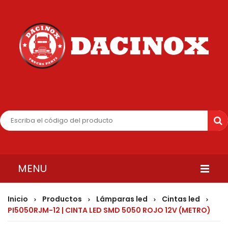
MENU
INICIO
Inicio
Productos
Lámparas led
Cintas led
>
>
>
>
PI5050RJM-12 | CINTA LED SMD 5050 ROJO 12V (METRO)
QUIENES SOMOS