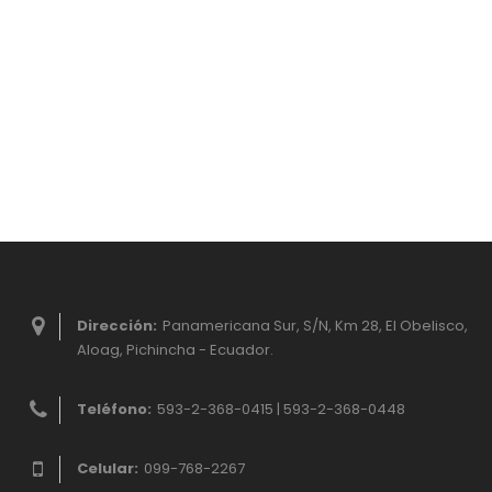
Dirección:
Panamericana Sur, S/N, Km 28, El Obelisco,
Aloag, Pichincha - Ecuador.
Teléfono:
593-2-368-0415 | 593-2-368-0448
Celular:
099-768-2267