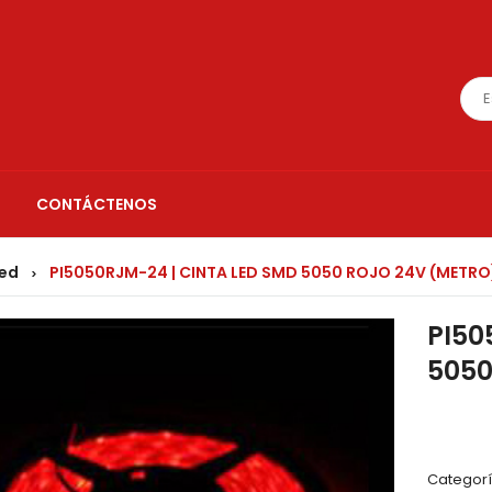
CONTÁCTENOS
led
PI5050RJM-24 | CINTA LED SMD 5050 ROJO 24V (METRO
>
PI50
5050
Categorí