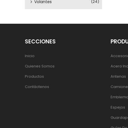
Volantes
(24)
SECCIONES
PROD
Inicio
Accesori
Quienes Somos
Acero In
Productos
Antenas
Contáctenos
Camiones
Emblema
Espejos
Guardap
Guías D