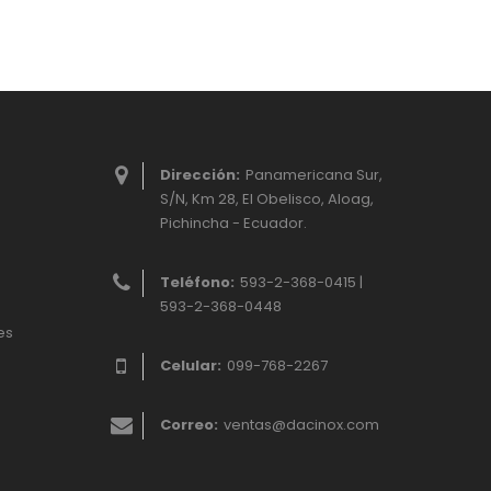
Dirección:
Panamericana Sur,
S/N, Km 28, El Obelisco, Aloag,
Pichincha - Ecuador.
Teléfono:
593-2-368-0415 |
593-2-368-0448
es
Celular:
099-768-2267
Correo:
ventas@dacinox.com