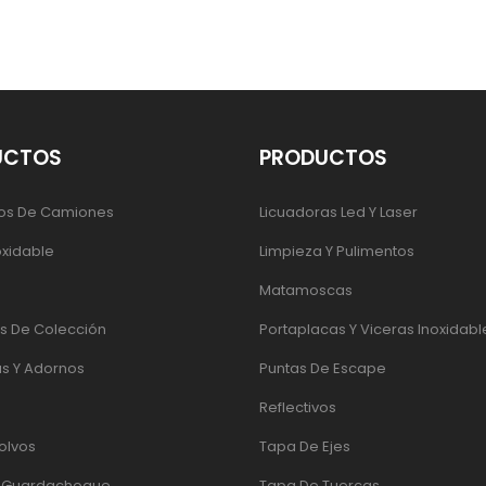
UCTOS
PRODUCTOS
os De Camiones
Licuadoras Led Y Laser
oxidable
Limpieza Y Pulimentos
Matamoscas
 De Colección
Portaplacas Y Viceras Inoxidabl
s Y Adornos
Puntas De Escape
Reflectivos
olvos
Tapa De Ejes
e Guardachoque
Tapa De Tuercas