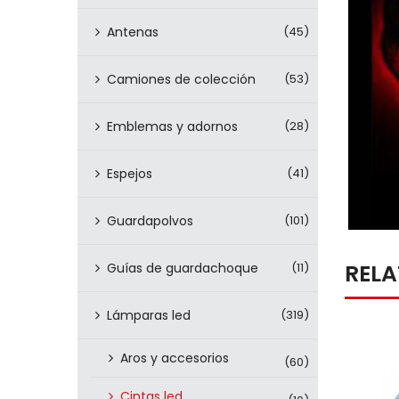
Antenas
(45)
Camiones de colección
(53)
Emblemas y adornos
(28)
Espejos
(41)
Guardapolvos
(101)
REL
Guías de guardachoque
(11)
Lámparas led
(319)
Aros y accesorios
(60)
Cintas led