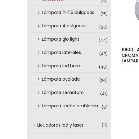
(10)
Lámpara 2-2.5 pulgadas
(15)
Lámpara 4 pulgadas
(20)
Lámpara glo light
(44)
10501 |
Lámpara laterales
(47)
CROMAD
LAMPAR
Lámpara led barra
(48)
Lámpara ovalada
(26)
Lámpara semáforo
(41)
Lámpara techo emblema
(8)
Licuadoras led y laser
(11)