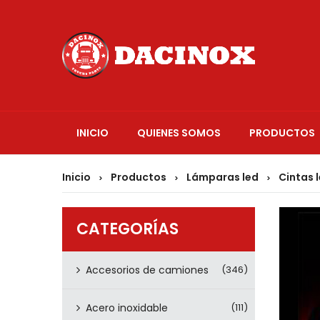
INICIO
QUIENES SOMOS
PRODUCTOS
Inicio
Productos
Lámparas led
Cintas 
>
>
>
CATEGORÍAS
Accesorios de camiones
(346)
Acero inoxidable
(111)