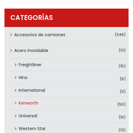
PRODUCTOS
CONTÁCTENOS
CATEGORÍAS
Accesorios de camiones
(346)
Acero inoxidable
(111)
Freightliner
(15)
Hino
(6)
International
(11)
Kenworth
(50)
Universal
(16)
Western Star
(13)