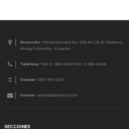
Dirección:
Panamericana Sur, S/N, Km 28, El Obelisco,
Aloag, Pichincha - Ecuador.
Teléfono:
593-2-368-0415 | 593-2-368-0448
Celular:
099-768-2267
Correo:
ventas@dacinox.com
SECCIONES