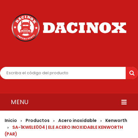
MENU
INICIO
Inicio
Productos
Acero inoxidable
Kenworth
>
>
>
SA-1KWELE004 | ELE ACERO INOXIDABLE KENWORTH
>
QUIENES SOMOS
(PAR)