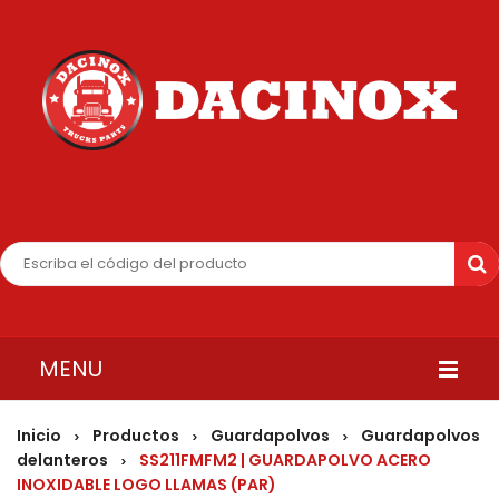
MENU
INICIO
Inicio
Productos
Guardapolvos
Guardapolvos
>
>
>
delanteros
SS211FMFM2 | GUARDAPOLVO ACERO
>
QUIENES SOMOS
INOXIDABLE LOGO LLAMAS (PAR)