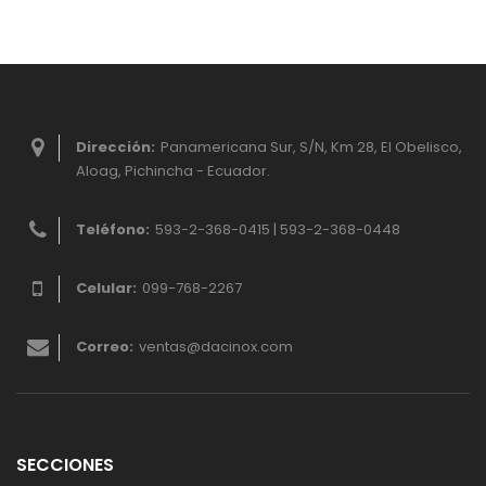
Dirección:
Panamericana Sur, S/N, Km 28, El Obelisco,
Aloag, Pichincha - Ecuador.
Teléfono:
593-2-368-0415 | 593-2-368-0448
Celular:
099-768-2267
Correo:
ventas@dacinox.com
SECCIONES