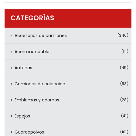
PRODUCTOS
CONTÁCTENOS
CATEGORÍAS
Accesorios de camiones
(346)
Acero inoxidable
(111)
Antenas
(45)
Camiones de colección
(53)
Emblemas y adornos
(28)
Espejos
(41)
Guardapolvos
(101)