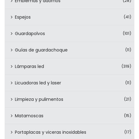
Emblemas y adornos
(28)
Espejos
(41)
Guardapolvos
(101)
Guías de guardachoque
(11)
Lámparas led
(319)
Licuadoras led y laser
(11)
Limpieza y pulimentos
(21)
Matamoscas
(15)
Portaplacas y viceras inoxidables
(17)