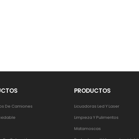
UCTOS
PRODUCTOS
os De Camiones
Licuadoras Led Y Laser
oxidable
Limpieza Y Pulimentos
Matamoscas