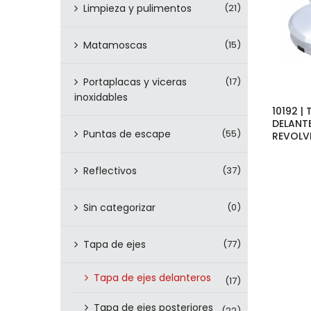
Limpieza y pulimentos
(21)
Matamoscas
(15)
Portaplacas y viceras
(17)
inoxidables
10192 |
DELANT
Puntas de escape
(55)
REVOLVE
Reflectivos
(37)
Sin categorizar
(0)
Tapa de ejes
(77)
Tapa de ejes delanteros
(17)
Tapa de ejes posteriores
(22)