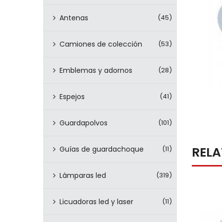
Antenas
(45)
Camiones de colección
(53)
Emblemas y adornos
(28)
Espejos
(41)
Guardapolvos
(101)
REL
Guías de guardachoque
(11)
Lámparas led
(319)
Licuadoras led y laser
(11)