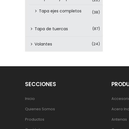
Tapa ejes completos
(38)
Tapa de tuercas
(87)
Volantes
(24)
SECCIONES
PROD
Inicio
Accesori
Quienes Somos
Acero In
Productos
Antenas