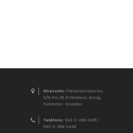
Dirección:
Panamericana Sur,
S/N, Km 28, El Obelisco, Aloag,
Pichincha - Ecuador.
Teléfono:
593-2-368-0415 |
593-2-368-0448