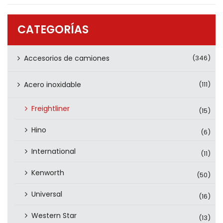
PRODUCTOS
CONTÁCTENOS
CATEGORÍAS
Accesorios de camiones
(346)
Acero inoxidable
(111)
Freightliner
(15)
Hino
(6)
International
(11)
Kenworth
(50)
Universal
(16)
Western Star
(13)