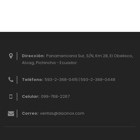
Dirección:
Panamericana Sur, S/N, Km 28, El Obelisco,
Aloag, Pichincha - Ecuador.
Teléfono:
593-2-368-0415 | 593-2-368-0448
Celular:
099-768-2267
Correo:
ventas@dacinox.com