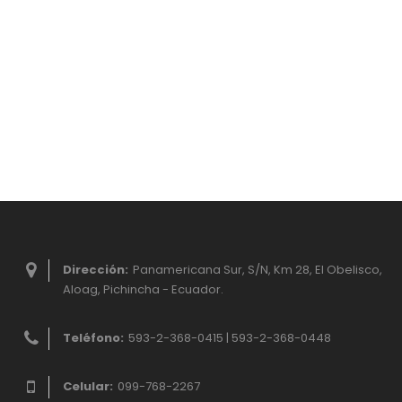
Dirección:
Panamericana Sur, S/N, Km 28, El Obelisco,
Aloag, Pichincha - Ecuador.
Teléfono:
593-2-368-0415 | 593-2-368-0448
Celular:
099-768-2267