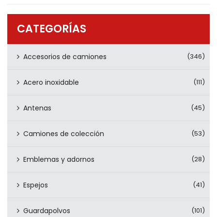
PRODUCTOS
CONTÁCTENOS
CATEGORÍAS
Accesorios de camiones
(346)
Acero inoxidable
(111)
Antenas
(45)
Camiones de colección
(53)
Emblemas y adornos
(28)
Espejos
(41)
Guardapolvos
(101)