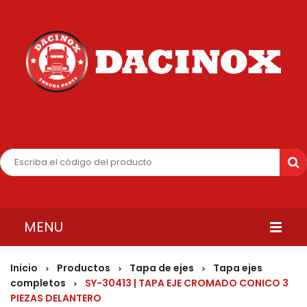
MENU
INICIO
Inicio
Productos
Tapa de ejes
Tapa ejes
>
>
>
completos
SY-30413 | TAPA EJE CROMADO CONICO 3
>
QUIENES SOMOS
PIEZAS DELANTERO